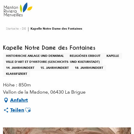
Aller
au
contenu
principal
Startseite – DE
Kapelle Notre Dame des Fontaines
Kapelle Notre Dame des Fontaines
HISTORISCHE ANLAGE UND DENKMAL
RELIGIÖSES ERBGUT
KAPELLE
VILLE D'ART ET D'HISTOIRE (GESCHICHTS- UND KULTURSTADT)
14. JAHRHUNDERT
15. JAHRHUNDERT
18. JAHRHUNDERT
KLASSIFIZIERT
Höhe : 850m
Vallon de la Madone, 06430 La Brigue
Anfahrt
Ajouter aux favoris
Teilen