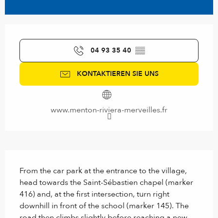
Öffnungszeiten & Kontaktdaten
04 93 35 40
▒▒
KONTAKTIEREN SIE UNS
www.menton-riviera-merveilles.fr
Beschreibung
From the car park at the entrance to the village, 
head towards the Saint-Sébastien chapel (marker 
416) and, at the first intersection, turn right 
downhill in front of the school (marker 145). The 
road then climbs slightly before reaching a new 