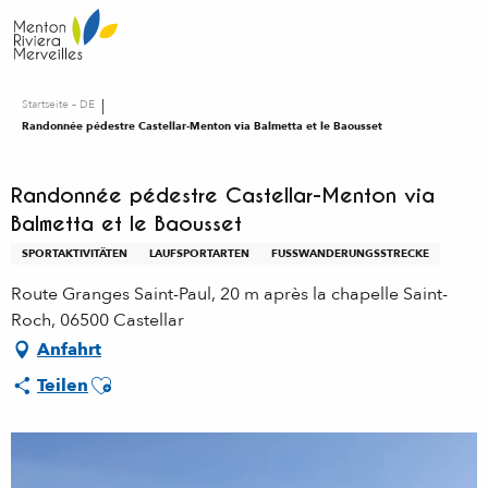
Aller
au
contenu
principal
Startseite – DE
Randonnée pédestre Castellar-Menton via Balmetta et le Baousset
Randonnée pédestre Castellar-Menton via
Balmetta et le Baousset
SPORTAKTIVITÄTEN
LAUFSPORTARTEN
FUSSWANDERUNGSSTRECKE
Route Granges Saint-Paul, 20 m après la chapelle Saint-
Roch, 06500 Castellar
Anfahrt
Ajouter aux favoris
Teilen