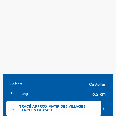
Praktische Informationen
Abfahrt
Castellar
Entfernung
6.2 km
Dokumentation
TRACÉ APPROXIMATIF DES VILLAGES
Mit GP
PERCHÉS DE CAST...