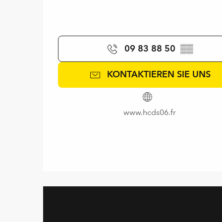
09 83 88 50
▒▒
KONTAKTIEREN SIE UNS
www.hcds06.fr