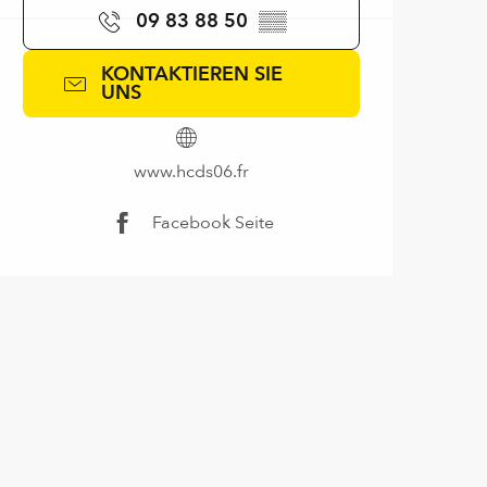
09 83 88 50
▒▒
KONTAKTIEREN SIE
UNS
www.hcds06.fr
Facebook Seite