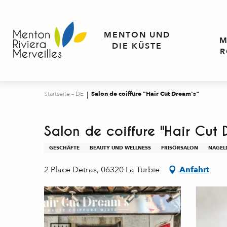
Aller
au
contenu
MENTON UND
M
principal
DIE KÜSTE
R
Startseite – DE
Salon de coiffure "Hair Cut Dream's"
Salon de coiffure "Hair Cut 
GESCHÄFTE
BEAUTY UND WELLNESS
FRISÖRSALON
NAGEL
2 Place Detras, 06320 La Turbie
Anfahrt