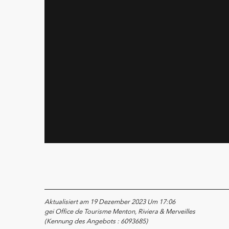
Aktualisiert am 19 Dezember 2023 Um 17:06
gei Office de Tourisme Menton, Riviera & Merveilles
(Kennung des Angebots :
6093685
)