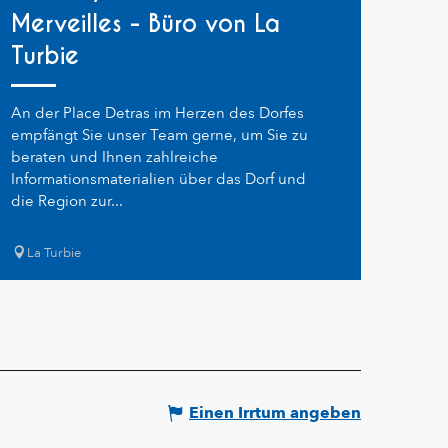
Merveilles - Büro von La
Turbie
An der Place Detras im Herzen des Dorfes
empfängt Sie unser Team gerne, um Sie zu
beraten und Ihnen zahlreiche
Informationsmaterialien über das Dorf und
die Region zur...
La Turbie
Einen Irrtum angeben