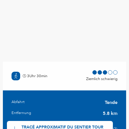
3Uhr 30min
Ziemlich schwierig
Praktische Informationen
Abfahrt
Tende
Entfernung
5.8 km
Dokumentation
TRACÉ APPROXIMATIF DU SENTIER TOUR