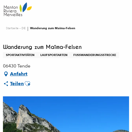
Aller
au
contenu
principal
Startseite – DE
Wanderung zum Maïma-Felsen
Wanderung zum Maïma-Felsen
SPORTAKTIVITÄTEN
LAUFSPORTARTEN
FUSSWANDERUNGSSTRECKE
06430 Tende
Anfahrt
Ajouter aux favoris
Teilen