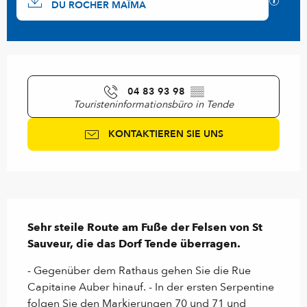
Mit GP
DU ROCHER MAÏMA
Öffnungszeiten & Kontaktdaten
04 83 93 98
▒▒
Touristeninformationsbüro in Tende
KONTAKTIEREN SIE UNS
Beschreibung
Sehr steile Route am Fuße der Felsen von St 
Sauveur, die das Dorf Tende überragen.
- Gegenüber dem Rathaus gehen Sie die Rue 
Capitaine Auber hinauf. - In der ersten Serpentine 
folgen Sie den Markierungen 70 und 71 und 