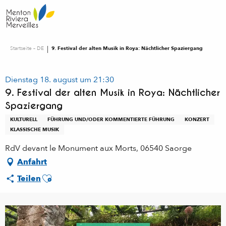
Aller
au
contenu
principal
Startseite – DE
9. Festival der alten Musik in Roya: Nächtlicher Spaziergang
Dienstag 18. august um 21:30
9. Festival der alten Musik in Roya: Nächtlicher
Spaziergang
KULTURELL
FÜHRUNG UND/ODER KOMMENTIERTE FÜHRUNG
KONZERT
KLASSISCHE MUSIK
RdV devant le Monument aux Morts, 06540 Saorge
Anfahrt
Ajouter aux favoris
Teilen