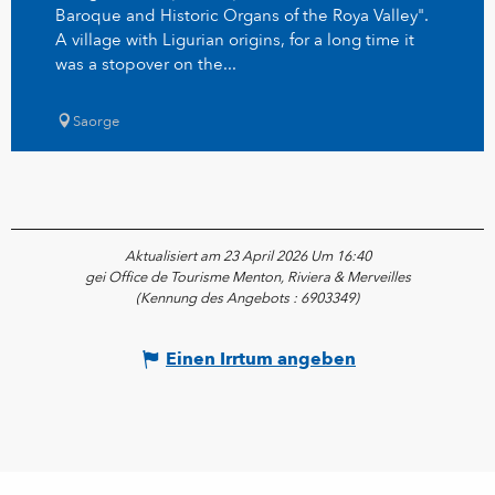
Baroque and Historic Organs of the Roya Valley".
A village with Ligurian origins, for a long time it
was a stopover on the...
Saorge
Aktualisiert am 23 April 2026 Um 16:40
gei Office de Tourisme Menton, Riviera & Merveilles
(Kennung des Angebots :
6903349
)
Einen Irrtum angeben