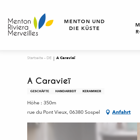
Aller
au
contenu
MENTON UND
M
principal
DIE KÜSTE
R
Startseite – DE
A Caravieï
A Caravieï
GESCHÄFTE
HANDARBEIT
KERAMIKER
Höhe : 350m
rue du Pont Vieux, 06380 Sospel
Anfahrt