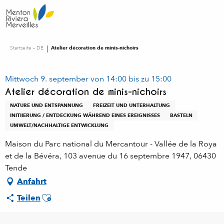
Aller
au
contenu
principal
Startseite – DE
Atelier décoration de minis-nichoirs
Mittwoch 9. september von 14:00 bis zu 15:00
Atelier décoration de minis-nichoirs
NATURE UND ENTSPANNUNG
FREIZEIT UND UNTERHALTUNG
INITIIERUNG / ENTDECKUNG WÄHREND EINES EREIGNISSES
BASTELN
UMWELT/NACHHALTIGE ENTWICKLUNG
Maison du Parc national du Mercantour - Vallée de la Roya
et de la Bévéra, 103 avenue du 16 septembre 1947, 06430
Tende
Anfahrt
Ajouter aux favoris
Teilen