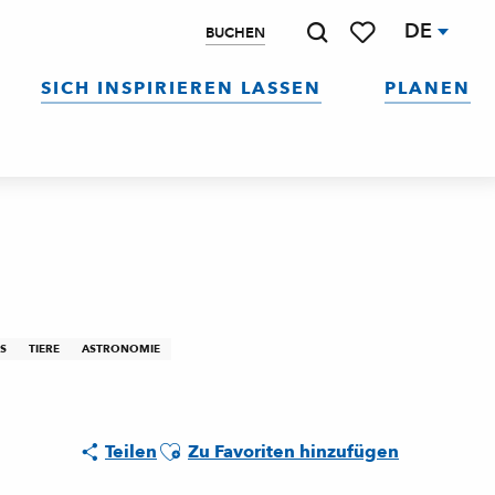
DE
BUCHEN
Suche
Voir les favoris
SICH INSPIRIEREN LASSEN
PLANEN
S
TIERE
ASTRONOMIE
Ajouter aux favoris
Teilen
Zu Favoriten hinzufügen