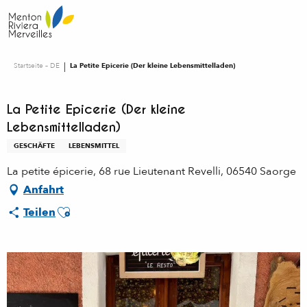
Aller
au
contenu
principal
Startseite – DE
La Petite Epicerie (Der kleine Lebensmittelladen)
La Petite Epicerie (Der kleine
Lebensmittelladen)
GESCHÄFTE
LEBENSMITTEL
La petite épicerie, 68 rue Lieutenant Revelli, 06540 Saorge
Anfahrt
Ajouter aux favoris
Teilen