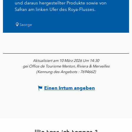
und daraus hergestellter Produkte sowie von
Safran am linken Ufer des Roya-Flusses.
Saorge
Aktualisiert am 10 März 2026 Um 14:30
gei Office de Tourisme Menton, Riviera & Merveilles
(Kennung des Angebots :
7694662
)
Einen Irrtum angeben