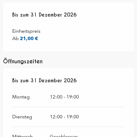
ab
Bis zum
1 Februar 2026
31 Dezember 2026
bis zum
31 Dezember 2026
Einheitspreis
Ab
21,00 €
Öffnungszeiten
vom
Bis zum
1 Februar 2026
31 Dezember 2026
bis zum
31 Dezember 2026
Montag
12:00 - 19:00
Dienstag
12:00 - 19:00
Mittwoch
Geschlossen