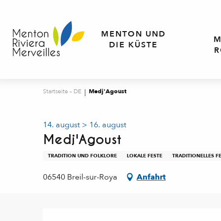
Aller
au
contenu
MENTON UND
M
principal
DIE KÜSTE
R
Startseite – DE
Medj'Agoust
14. august > 16. august
Medj'Agoust
TRADITION UND FOLKLORE
LOKALE FESTE
TRADITIONELLES F
06540 Breil-sur-Roya
Anfahrt
Beschreibung