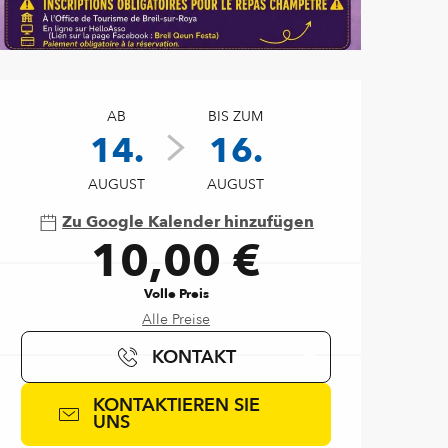
Öffnungszeiten & Kontaktd
AB
BIS ZUM
14.
16.
AUGUST
AUGUST
Zu Google Kalender hinzufügen
10,00 €
Volle Preis
Alle Preise
KONTAKT
KONTAKTIEREN SIE
UNS