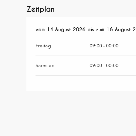
Zeitplan
vom
vom
14 August 2026
14 August 2026
bis zum
bis zum
16 August 
16 August 
Freitag
09:00 - 00:00
Samstag
09:00 - 00:00