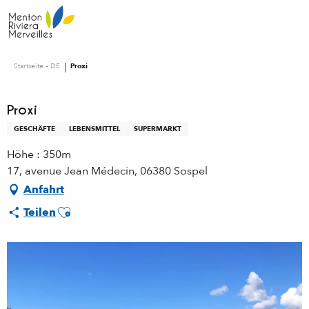
Aller
au
contenu
principal
Startseite – DE
Proxi
Proxi
GESCHÄFTE
LEBENSMITTEL
SUPERMARKT
Höhe : 350m
17, avenue Jean Médecin, 06380 Sospel
Anfahrt
Ajouter aux favoris
Teilen