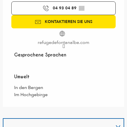
04 93 04 89
▒▒
KONTAKTIEREN SIE UNS
refugedefontanalbe.com
Gesprochene Sprachen
Gesprochene Sprachen
Umwelt
Umwelt
In den Bergen
Im Hochgebirge