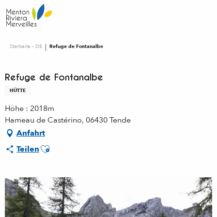
Aller
au
contenu
principal
Startseite – DE
Refuge de Fontanalbe
Refuge de Fontanalbe
HÜTTE
Höhe : 2018m
Hameau de Castérino, 06430 Tende
Anfahrt
Ajouter aux favoris
Teilen