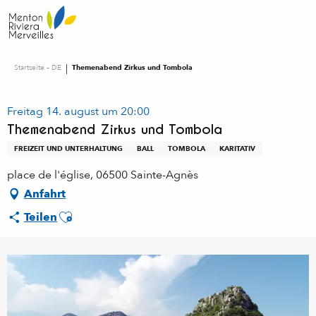
Aller
au
contenu
principal
Startseite – DE
Themenabend Zirkus und Tombola
Freitag 14. august um 20:00
Themenabend Zirkus und Tombola
FREIZEIT UND UNTERHALTUNG
BALL
TOMBOLA
KARITATIV
place de l'église, 06500 Sainte-Agnès
Anfahrt
Ajouter aux favoris
Teilen