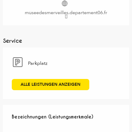
museedesmerveilles.departement06.fr
Service
Parkplatz
ALLE LEISTUNGEN ANZEIGEN
Leistungensmöglichkeiten
Bezeichnungen (Leistungsmerkmale)
Bezeichnungen (Leistungsmerkmale)