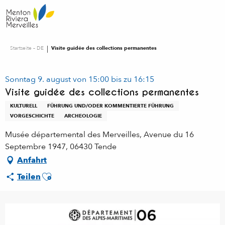
Aller
au
contenu
principal
Startseite – DE
Visite guidée des collections permanentes
Sonntag 9. august von 15:00 bis zu 16:15
Visite guidée des collections permanentes
KULTURELL
FÜHRUNG UND/ODER KOMMENTIERTE FÜHRUNG
VORGESCHICHTE
ARCHEOLOGIE
Musée départemental des Merveilles, Avenue du 16
Septembre 1947, 06430 Tende
Anfahrt
Ajouter aux favoris
Teilen