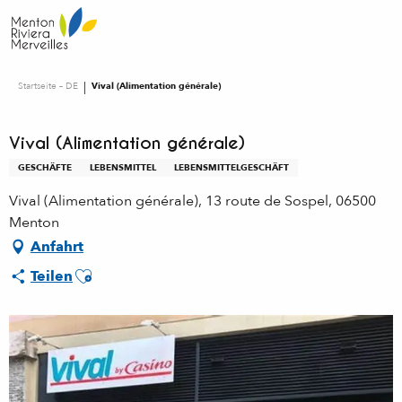
Aller
au
contenu
principal
Startseite – DE
Vival (Alimentation générale)
Vival (Alimentation générale)
GESCHÄFTE
LEBENSMITTEL
LEBENSMITTELGESCHÄFT
Vival (Alimentation générale), 13 route de Sospel, 06500
Menton
Anfahrt
Ajouter aux favoris
Teilen