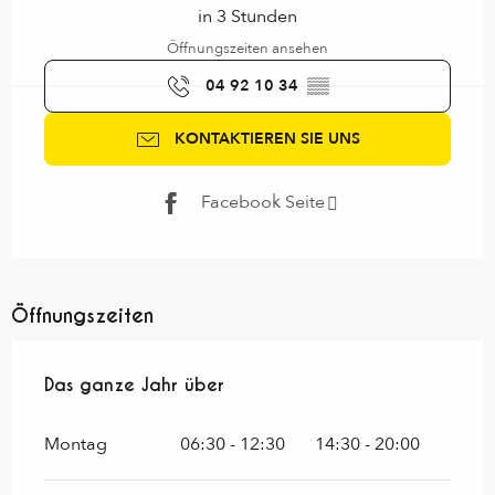
in 3 Stunden
Öffnungszeiten ansehen
04 92 10 34
▒▒
KONTAKTIEREN SIE UNS
Facebook Seite
Öffnungszeiten
Das ganze Jahr über
Das ganze Jahr über
Montag
06:30 - 12:30
14:30 - 20:00