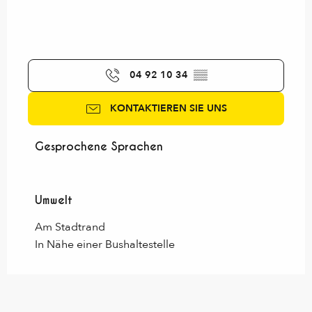
04 92 10 34
▒▒
KONTAKTIEREN SIE UNS
Gesprochene Sprachen
Gesprochene Sprachen
Umwelt
Umwelt
Am Stadtrand
In Nähe einer Bushaltestelle