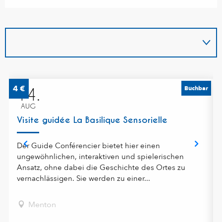
4
€
Buchbar
14.
AUG
Visite guidée La Basilique Sensorielle
Der Guide Conférencier bietet hier einen
ungewöhnlichen, interaktiven und spielerischen
Ansatz, ohne dabei die Geschichte des Ortes zu
vernachlässigen. Sie werden zu einer...
Menton