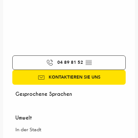
04 89 81 52
▒▒
KONTAKTIEREN SIE UNS
Gesprochene Sprachen
Gesprochene Sprachen
Umwelt
Umwelt
In der Stadt