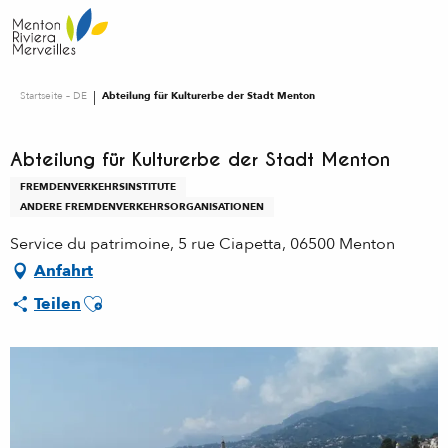
Aller
au
contenu
principal
Startseite – DE
Abteilung für Kulturerbe der Stadt Menton
Abteilung für Kulturerbe der Stadt Menton
FREMDENVERKEHRSINSTITUTE
ANDERE FREMDENVERKEHRSORGANISATIONEN
Service du patrimoine, 5 rue Ciapetta, 06500 Menton
Anfahrt
Ajouter aux favoris
Teilen