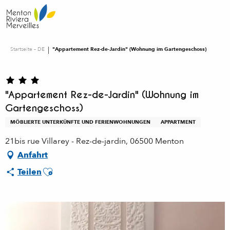
Aller
au
contenu
principal
Startseite – DE
"Appartement Rez-de-Jardin" (Wohnung im Gartengeschoss)
"Appartement Rez-de-Jardin" (Wohnung im
Gartengeschoss)
MÖBLIERTE UNTERKÜNFTE UND FERIENWOHNUNGEN
APPARTMENT
21bis rue Villarey - Rez-de-jardin, 06500 Menton
Anfahrt
Ajouter aux favoris
Teilen