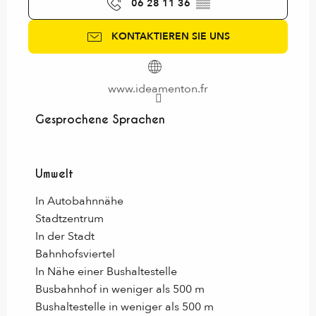
06 28 11 36
▒▒
KONTAKTIEREN SIE UNS
www.ideamenton.fr
Gesprochene Sprachen
Gesprochene Sprachen
Umwelt
Umwelt
In Autobahnnähe
Stadtzentrum
In der Stadt
Bahnhofsviertel
In Nähe einer Bushaltestelle
Busbahnhof in weniger als 500 m
Bushaltestelle in weniger als 500 m