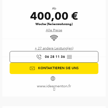
Öffnungszeiten & Kontaktdaten
Ab
400,00 €
Woche (Ferienwohnung)
Alle Preise
Wi-Fi
+ 27 andere Leistung(en)
06 28 11 36
▒▒
KONTAKTIEREN SIE UNS
www.ideamenton.fr