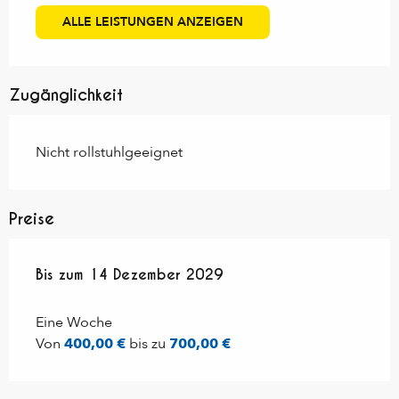
ALLE LEISTUNGEN ANZEIGEN
Zugänglichkeit
Nicht rollstuhlgeeignet
Preise
ab
Bis zum
1 Januar 2025
14 Dezember 2029
bis zum
14 Dezember 2029
Eine Woche
Von
400,00 €
bis zu
700,00 €