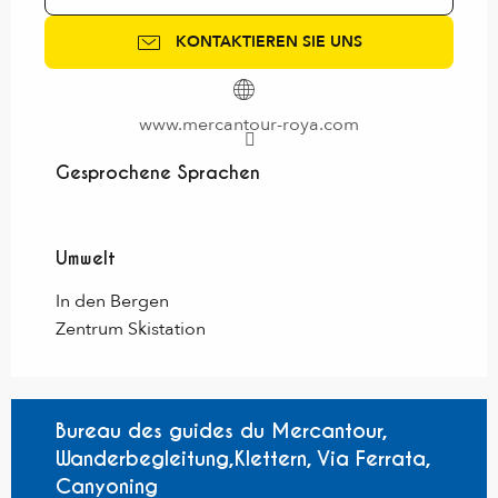
KONTAKTIEREN SIE UNS
www.mercantour-roya.com
Gesprochene Sprachen
Gesprochene Sprachen
Umwelt
Umwelt
In den Bergen
Zentrum Skistation
Bureau des guides du Mercantour,
Wanderbegleitung,Klettern, Via Ferrata,
Canyoning