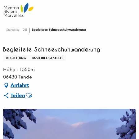
Aller
au
contenu
principal
Startseite – DE
Begleitete Schneeschuhwanderung
Begleitete Schneeschuhwanderung
BEGLEITUNG
MATERIEL GESTELLT
Höhe : 1550m
06430 Tende
Anfahrt
Ajouter aux favoris
Teilen