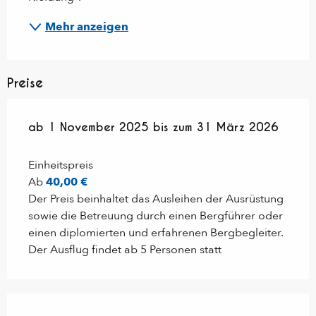
Mehr anzeigen
Preise
ab
ab
1 November 2025
1 November 2025
bis zum
bis zum
31 März 2026
31 März 2026
Einheitspreis
Ab
40,00 €
Der Preis beinhaltet das Ausleihen der Ausrüstung
sowie die Betreuung durch einen Bergführer oder
einen diplomierten und erfahrenen Bergbegleiter.
Der Ausflug findet ab 5 Personen statt