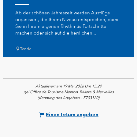
Ab der schönen Jahreszeit werden Ausflüge
organisiert, die Ihrem Niveau entsprechen, damit
Sie in Ihrem eigenen Rhythmus Fortschritte
machen oder sich auf die herrlichen...
Tende
Aktualisiert am 19 Mai 2026 Um 15:29
gei Office de Tourisme Menton, Riviera & Merveilles
(Kennung des Angebots :
5703120
)
Einen Irrtum angeben