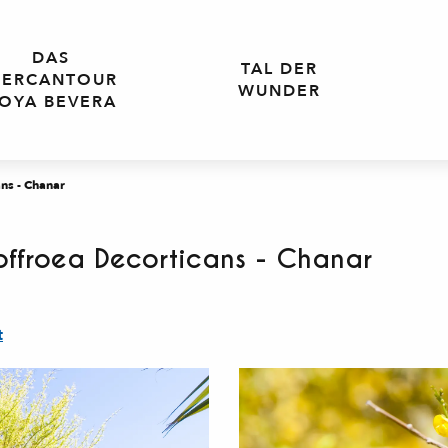
DAS
TAL DER
ERCANTOUR
WUNDER
OYA BEVERA
ns - Chanar
ffroea Decorticans - Chanar
t