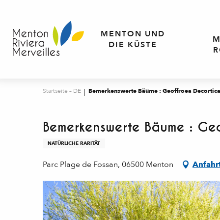
Aller
au
contenu
MENTON UND
M
principal
DIE KÜSTE
R
Startseite – DE
Bemerkenswerte Bäume : Geoffroea Decortica
Bemerkenswerte Bäume : Geo
NATÜRLICHE RARITÄT
Parc Plage de Fossan, 06500 Menton
Anfahr