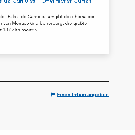
s de Carnolès - Öffentlicher Garten
es Palais de Carnolès umgibt die ehemalige
n von Monaco und beherbergt die größte
137 Zitrussorten...
Einen Irrtum angeben