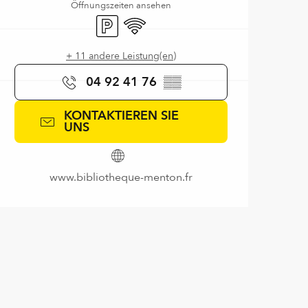
Öffnungszeiten ansehen
Parkplatz
Wi-Fi
+ 11 andere Leistung(en)
04 92 41 76
▒▒
KONTAKTIEREN SIE
UNS
www.bibliotheque-menton.fr