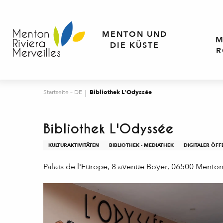
Aller
au
contenu
MENTON UND
M
principal
DIE KÜSTE
R
Startseite – DE
Bibliothek L'Odyssée
Bibliothek L'Odyssée
KULTURAKTIVITÄTEN
BIBLIOTHEK - MEDIATHEK
DIGITALER ÖF
Palais de l'Europe, 8 avenue Boyer, 06500 Mento