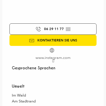
06 29 11 77
▒▒
KONTAKTIEREN SIE UNS
www.instagram.com
Gesprochene Sprachen
Gesprochene Sprachen
Umwelt
Umwelt
Im Wald
Am Stadtrand