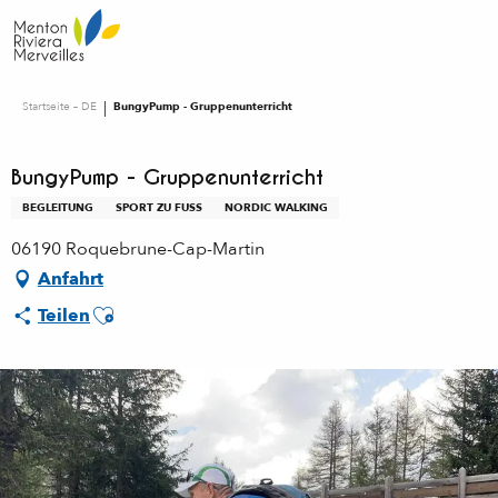
Aller
au
contenu
principal
Startseite – DE
BungyPump - Gruppenunterricht
BungyPump - Gruppenunterricht
BEGLEITUNG
SPORT ZU FUSS
NORDIC WALKING
06190 Roquebrune-Cap-Martin
Anfahrt
Ajouter aux favoris
Teilen