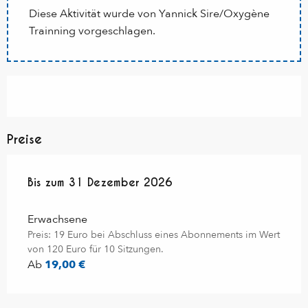
Diese Aktivität wurde von Yannick Sire/Oxygène
Trainning vorgeschlagen.
Preise
ab
Bis zum
13 Juni 2026
31 Dezember 2026
bis zum
31 Dezember 2026
Erwachsene
Preis: 19 Euro bei Abschluss eines Abonnements im Wert
von 120 Euro für 10 Sitzungen.
Ab
19,00 €