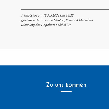
Aktualisiert am 13 Juli 2026 Um 14:25
gei Office de Tourisme Menton, Riviera & Merveilles
(Kennung des Angebots :
6890512
)
Zu uns kommen