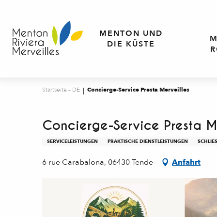
Aller
au
contenu
MENTON UND
M
principal
DIE KÜSTE
R
Startseite – DE
Concierge-Service Presta Merveilles
Concierge-Service Presta M
SERVICELEISTUNGEN
PRAKTISCHE DIENSTLEISTUNGEN
SCHLIES
6 rue Carabalona, 06430 Tende
Anfahrt