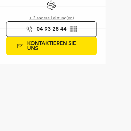
Tiere erlaubt
+ 2 andere Leistung(en)
04 93 28 44
▒▒
KONTAKTIEREN SIE
UNS