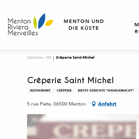
Aller
au
contenu
MENTON UND
M
principal
DIE KÜSTE
R
Startseite – DE
Crêperie Saint Michel
Crêperie Saint Michel
RESTAURANT
CRÊPERIE
BIETET GERICHTE "HAUSGEMACHT"
5 rue Piéta, 06500 Menton
Anfahrt