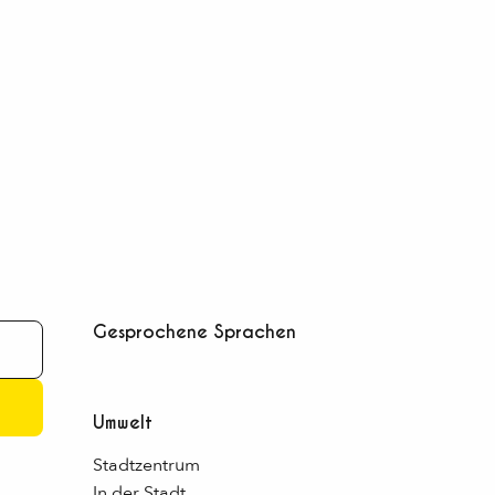
Gesprochene Sprachen
Gesprochene Sprachen
Umwelt
Umwelt
Stadtzentrum
In der Stadt