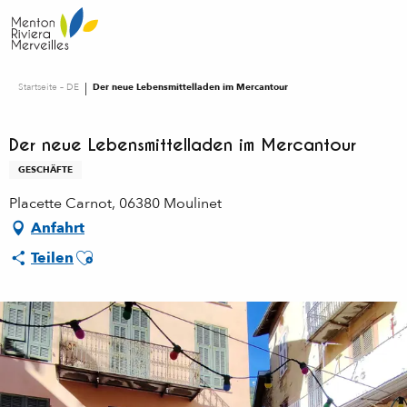
Aller
au
contenu
principal
Startseite – DE
Der neue Lebensmittelladen im Mercantour
Der neue Lebensmittelladen im Mercantour
GESCHÄFTE
Placette Carnot, 06380 Moulinet
Anfahrt
Ajouter aux favoris
Teilen