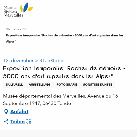
Aller
au
contenu
principal
Startseite – DE
Exposition temporaire "Roches de mémoire - 5000 ans d'art rupestre dans les
Alpes"
12. dezember > 31. oktober
Exposition temporaire "Roches de mémoire -
5000 ans d'art rupestre dans les Alpes"
KULTURELL
AUSSTELLUNG
FOTOGRAFIE
SONSTIGE KÜNSTE
Musée départemental des Merveilles, Avenue du 16
Septembre 1947, 06430 Tende
Anfahrt
Ajouter aux favoris
Teilen