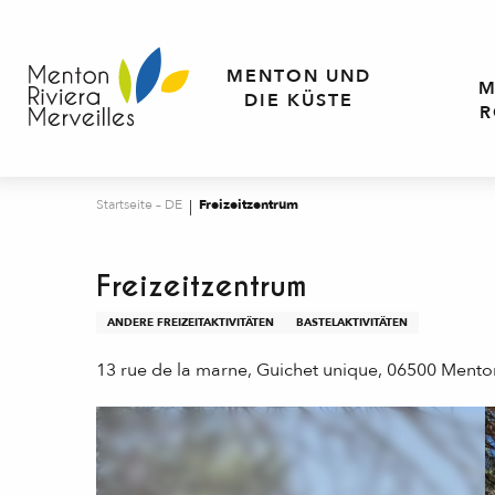
Aller
au
contenu
MENTON UND
M
principal
DIE KÜSTE
R
Startseite – DE
Freizeitzentrum
Freizeitzentrum
ANDERE FREIZEITAKTIVITÄTEN
BASTELAKTIVITÄTEN
13 rue de la marne, Guichet unique, 06500 Mento