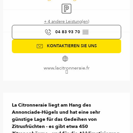
Parkplatz
+ 4 andere Leistung(en)
04 83 93 70
▒▒
KONTAKTIEREN SIE UNS
www.lacitronneraie.fr
Beschreibung
La Citronneraie liegt am Hang des 
Annonciade-Hügels und hat eine sehr 
günstige Lage für das Gedeihen von 
Zitrusfrüchten - es gibt etwa 450 