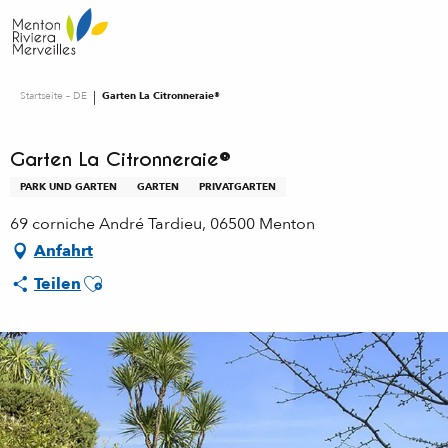
Aller
au
contenu
principal
Startseite – DE
Garten La Citronneraie®
Garten La Citronneraie®
PARK UND GARTEN
GARTEN
PRIVATGARTEN
69 corniche André Tardieu, 06500 Menton
Anfahrt
Ajouter aux favoris
Teilen