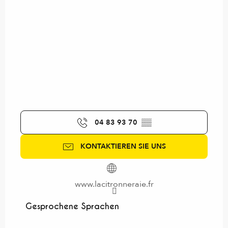
04 83 93 70
▒▒
KONTAKTIEREN SIE UNS
www.lacitronneraie.fr
Gesprochene Sprachen
Gesprochene Sprachen