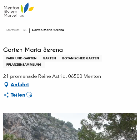
Aller
au
contenu
principal
Startseite – DE
Garten Maria Serena
Garten Maria Serena
PARK UND GARTEN
GARTEN
BOTANISCHER GARTEN
PFLANZENSAMMLUNG
21 promenade Reine Astrid, 06500 Menton
Anfahrt
Ajouter aux favoris
Teilen