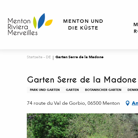
Aller
au
contenu
MENTON UND
M
principal
DIE KÜSTE
R
Startseite – DE
Garten Serre de la Madone
Garten Serre de la Madone
PARK UND GARTEN
GARTEN
BOTANISCHER GARTEN
DENKM
74 route du Val de Gorbio, 06500 Menton
An