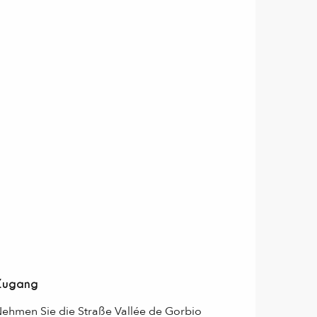
Zugang
Zugang
ehmen Sie die Straße Vallée de Gorbio