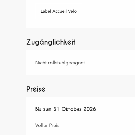
Label Accueil Vélo
Zugänglichkeit
Nicht rollstuhlgeeignet
Preise
ab
Bis zum
1 November 2024
31 Oktober 2026
bis zum
31 Oktober
Voller Preis