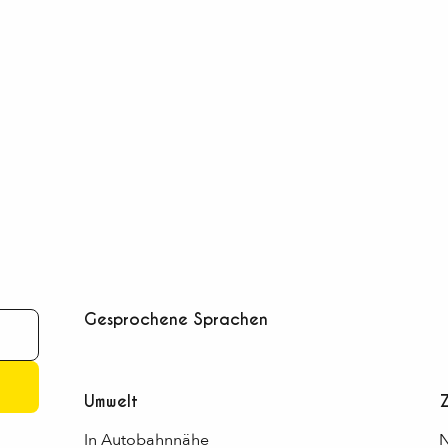
Gesprochene Sprachen
Gesprochene Sprachen
Umwelt
Umwelt
In Autobahnnähe
N