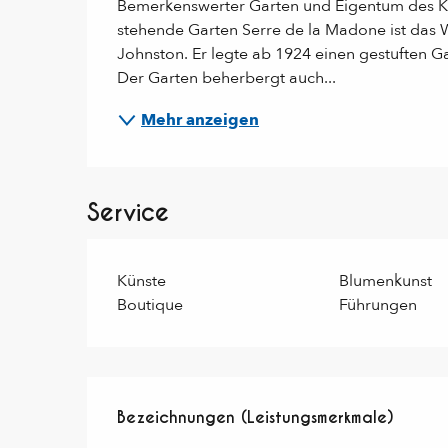
Bemerkenswerter Garten und Eigentum des Kü
stehende Garten Serre de la Madone ist das W
Johnston. Er legte ab 1924 einen gestuften Ga
Der Garten beherbergt auch...
Mehr anzeigen
Service
Künste
Blumenkunst
Boutique
Führungen
Leistungensmöglichkei
Bezeichnungen (Leistungsmerkmale)
Bezeichnungen (Leistungsmerkmale)