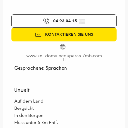
04 93 04 15
▒▒
KONTAKTIEREN SIE UNS
www.xn--domaineduparas-7mb.com
Gesprochene Sprachen
Gesprochene Sprachen
Umwelt
Umwelt
Auf dem Land
Bergsicht
In den Bergen
Fluss unter 5 km Entf.