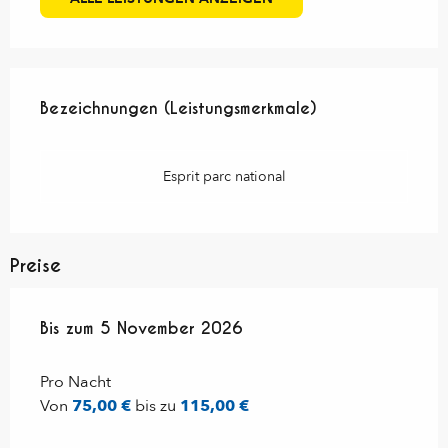
Leistungensmöglichkeiten
Bezeichnungen (Leistungsmerkmale)
Bezeichnungen (Leistungsmerkmale)
Esprit parc national
Preise
ab
Bis zum
15 April 2026
5 November 2026
bis zum
5 November 2026
Pro Nacht
Von
75,00 €
bis zu
115,00 €