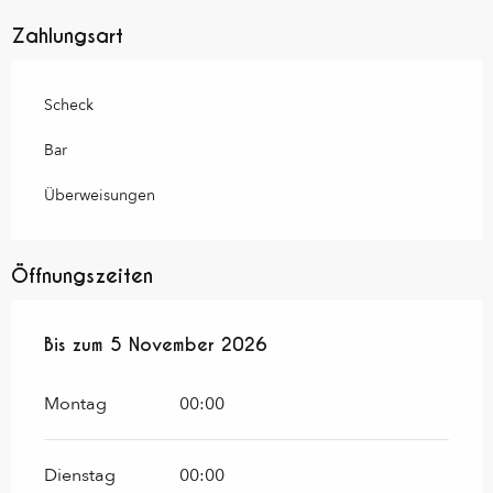
Zahlungsart
Scheck
Bar
Überweisungen
Öffnungszeiten
vom
Bis zum
15 April 2026
5 November 2026
bis zum
5 November 2026
Montag
00:00
Dienstag
00:00