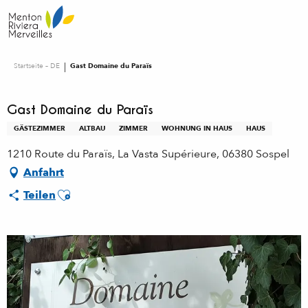
Aller
au
contenu
principal
Startseite – DE
Gast Domaine du Paraïs
Gast Domaine du Paraïs
GÄSTEZIMMER
ALTBAU
ZIMMER
WOHNUNG IN HAUS
HAUS
1210 Route du Paraïs, La Vasta Supérieure, 06380 Sospel
Anfahrt
Ajouter aux favoris
Teilen