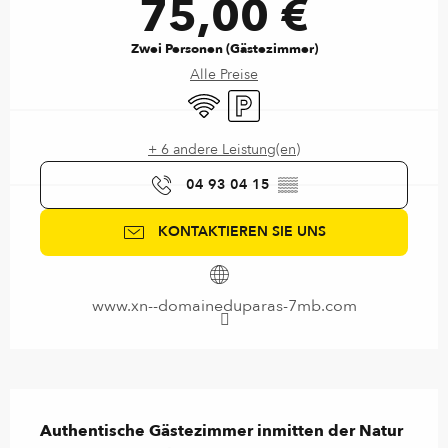
75,00 €
Zwei Personen (Gästezimmer)
Alle Preise
Wi-Fi
Parkplatz
+ 6 andere Leistung(en)
04 93 04 15
▒▒
KONTAKTIEREN SIE UNS
www.xn--domaineduparas-7mb.com
Beschreibung
Authentische Gästezimmer inmitten der Natur 