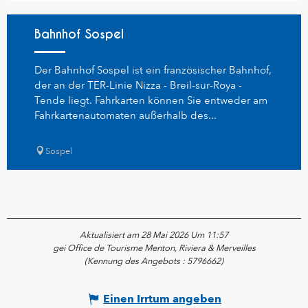
Bahnhof Sospel
Der Bahnhof Sospel ist ein französischer Bahnhof,
der an der TER-Linie Nizza - Breil-sur-Roya -
Tende liegt. Fahrkarten können Sie entweder am
Fahrkartenautomaten außerhalb des...
Sospel
Aktualisiert am 28 Mai 2026 Um 11:57
gei Office de Tourisme Menton, Riviera & Merveilles
(Kennung des Angebots :
5796662
)
Einen Irrtum angeben