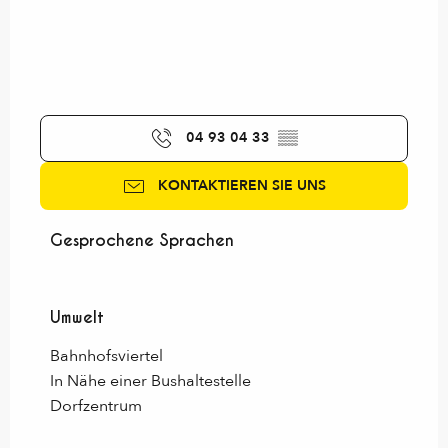
04 93 04 33
▒▒
KONTAKTIEREN SIE UNS
Gesprochene Sprachen
Gesprochene Sprachen
Umwelt
Umwelt
Bahnhofsviertel
In Nähe einer Bushaltestelle
Dorfzentrum