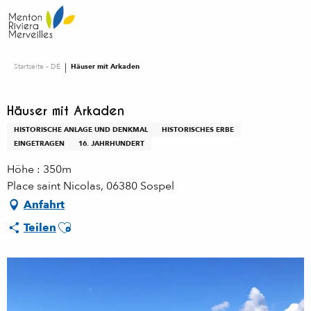
Aller
au
contenu
principal
Startseite – DE
Häuser mit Arkaden
Häuser mit Arkaden
HISTORISCHE ANLAGE UND DENKMAL
HISTORISCHES ERBE
EINGETRAGEN
16. JAHRHUNDERT
Höhe : 350m
Place saint Nicolas, 06380 Sospel
Anfahrt
Ajouter aux favoris
Teilen