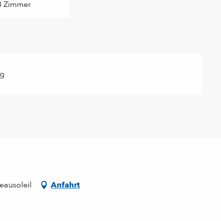
3 Zimmer
ag
eausoleil
Anfahrt