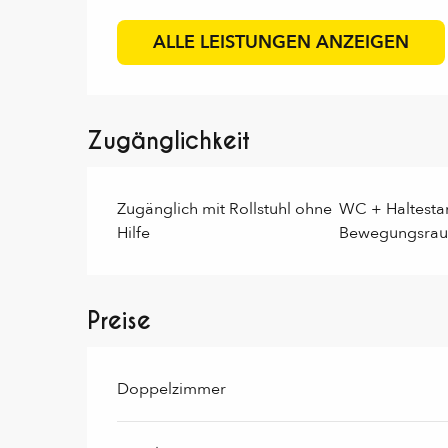
ALLE LEISTUNGEN ANZEIGEN
Zugänglichkeit
Zugänglich mit Rollstuhl ohne
WC + Haltesta
Hilfe
Bewegungsra
Preise
Preise 2026
Doppelzimmer