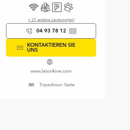
Wi-Fi
Klimaanlage
Parkplatz
Tiere erlaubt
+ 21 andere Leistung(en)
04 93 78 12
▒▒
KONTAKTIEREN SIE
UNS
www.latonkine.com
Tripadvisor Seite