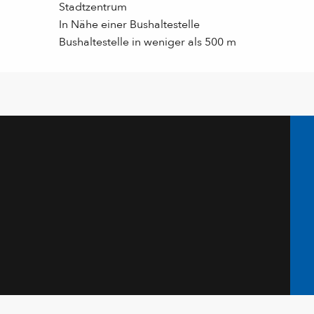
Stadtzentrum
In Nähe einer Bushaltestelle
Bushaltestelle in weniger als 500 m