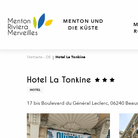
Aller
au
contenu
MENTON UND
M
principal
DIE KÜSTE
R
Startseite – DE
Hotel La Tonkine
Hotel La Tonkine
HOTEL
17 bis Boulevard du Général Leclerc, 06240 Beaus