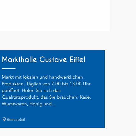
Markthalle Gustave Eiffel
Markt mit lokalen und handwerklichen
Produkten. Täglich von 7.00 bis 13.00 Uhr
geöffnet. Holen Sie sich das
Qualitätsprodukt, das Sie brauchen: Käse,
Wurstwaren, Honig und...
Beausoleil