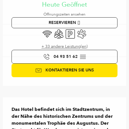
Heute Geöffnet
Öffnungszeiten ansehen
RESERVIEREN
Wi-Fi
Klimaanlage
Parkplatz
Tiere erlaubt
+ 33 andere Leistung(en)
04 93 51 62
▒▒
KONTAKTIEREN SIE UNS
Beschreibung
Das Hotel befindet sich im Stadtzentrum, in 
der Nähe des historischen Zentrums und der 
monumentalen Trophäe des Augustus. Der 