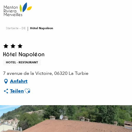
Aller
au
contenu
principal
Startseite – DE
Hôtel Napoléon
Hôtel Napoléon
HOTEL - RESTAURANT
7 avenue de la Victoire, 06320 La Turbie
Anfahrt
Ajouter aux favoris
Teilen