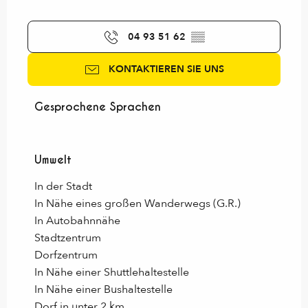
04 93 51 62
▒▒
KONTAKTIEREN SIE UNS
Gesprochene Sprachen
Gesprochene Sprachen
Umwelt
Umwelt
In der Stadt
In Nähe eines großen Wanderwegs (G.R.)
In Autobahnnähe
Stadtzentrum
Dorfzentrum
In Nähe einer Shuttlehaltestelle
In Nähe einer Bushaltestelle
Dorf in unter 2 km