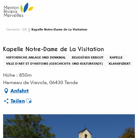
Aller
au
contenu
principal
Startseite – DE
Kapelle Notre-Dame de La Visitation
Kapelle Notre-Dame de La Visitation
HISTORISCHE ANLAGE UND DENKMAL
RELIGIÖSES ERBGUT
KAPELLE
VILLE D'ART ET D'HISTOIRE (GESCHICHTS- UND KULTURSTADT)
KLASSIFIZIERT
Höhe : 850m
Hameau de Vievola, 06430 Tende
Anfahrt
Ajouter aux favoris
Teilen