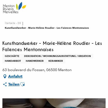
Aller
au
contenu
principal
Startseite – DE
Kunsthandwerker - Marie-Hélène Roudier - Les Faïences Mentonnaises
Kunsthandwerker - Marie-Hélène Roudier - Les
Faïences Mentonnaises
GESCHÄFTE
DEKORATION / WOHNUNGSAUSSTATTUNG / KREATION
HANDARBEIT
HANDWERKER
KERAMIKER
63 boulevard du Fossan, 06500 Menton
Anfahrt
Ajouter aux favoris
Teilen