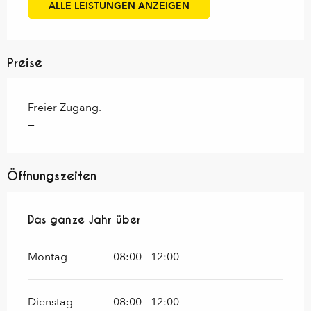
ALLE LEISTUNGEN ANZEIGEN
Preise
Freier Zugang.
—
Öffnungszeiten
Das ganze Jahr über
Das ganze Jahr über
Montag
08:00 - 12:00
Dienstag
08:00 - 12:00