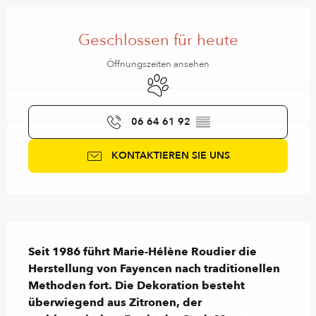
Öffnungszeiten & Kontaktdaten
Geschlossen für heute
Öffnungszeiten ansehen
Tiere erlaubt
06 64 61 92
▒▒
KONTAKTIEREN SIE UNS
Beschreibung
Seit 1986 führt Marie-Hélène Roudier die 
Herstellung von Fayencen nach traditionellen 
Methoden fort. Die Dekoration besteht 
überwiegend aus Zitronen, der 