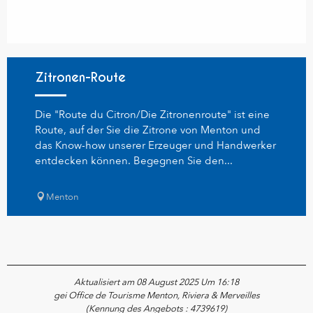
Zitronen-Route
Die "Route du Citron/Die Zitronenroute" ist eine
Route, auf der Sie die Zitrone von Menton und
das Know-how unserer Erzeuger und Handwerker
entdecken können. Begegnen Sie den...
Menton
Aktualisiert am 08 August 2025 Um 16:18
gei Office de Tourisme Menton, Riviera & Merveilles
(Kennung des Angebots :
4739619
)