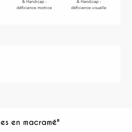
& Handicap -
& Handicap -
déficience motrice
déficience visuelle
ines en macramé"