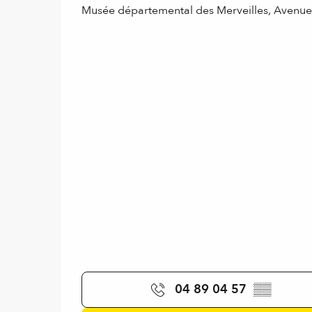
Musée départemental des Merveilles, Avenu
04 89 04 57
▒▒