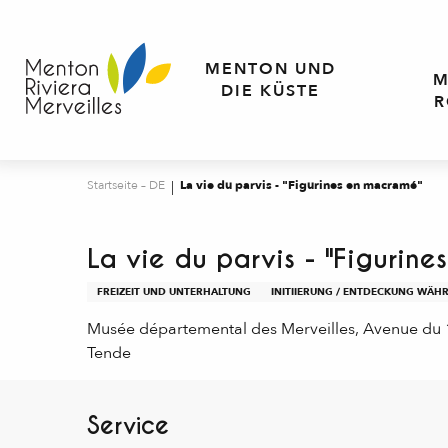
Aller
au
contenu
MENTON UND
M
principal
DIE KÜSTE
R
Startseite – DE
La vie du parvis - "Figurines en macramé"
La vie du parvis - "Figurin
FREIZEIT UND UNTERHALTUNG
INITIIERUNG / ENTDECKUNG WÄHR
Musée départemental des Merveilles, Avenue du
Tende
Service