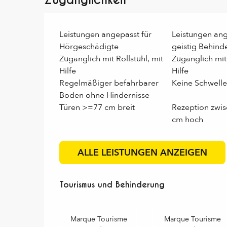
Zugänglichkeit
Leistungen angepasst für
Leistungen ang
Hörgeschädigte
geistig Behind
Zugänglich mit Rollstuhl, mit
Zugänglich mit
Hilfe
Hilfe
Regelmäßiger befahrbarer
Keine Schwelle
Boden ohne Hindernisse
Türen >=77 cm breit
Rezeption zwis
cm hoch
ALLE LEISTUNGEN ANZEIGEN
Tourismus und Behinderung
Tourismus und Behinderung
Marque Tourisme
Marque Tourisme