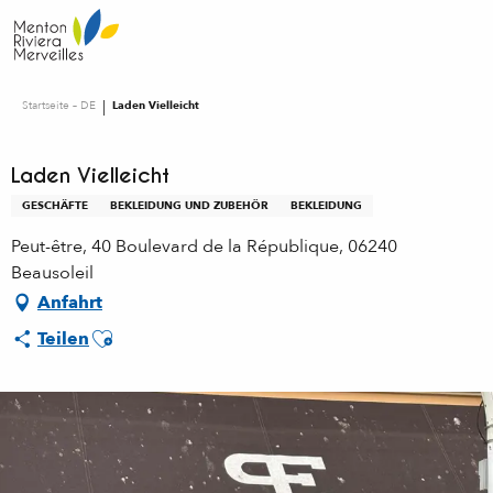
Aller
au
contenu
principal
Startseite – DE
Laden Vielleicht
Laden Vielleicht
GESCHÄFTE
BEKLEIDUNG UND ZUBEHÖR
BEKLEIDUNG
Peut-être, 40 Boulevard de la République, 06240
Beausoleil
Anfahrt
Ajouter aux favoris
Teilen