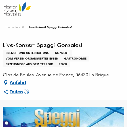
Aller
au
contenu
principal
Startseite – DE
Live-Konzert Speggi Gonzales!
Live-Konzert Speggi Gonzales!
FREIZEIT UND UNTERHALTUNG
KONZERT
VOM VEREIN ORGANISIERTES ESSEN
GASTRONOMIE
ERZEUGNISSE AUS DEM TERROIR
ROCK
Clos de Boules, Avenue de France, 06430 La Brigue
Anfahrt
Ajouter aux favoris
Teilen