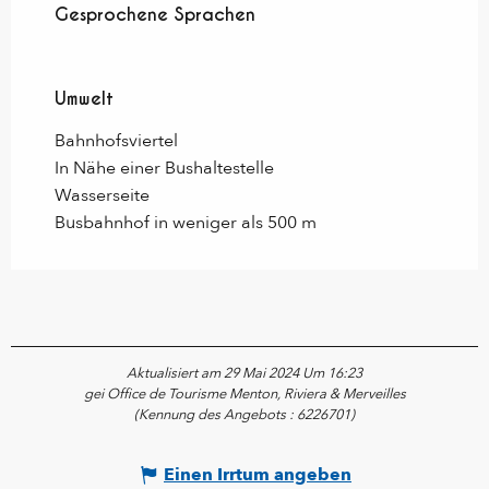
Gesprochene Sprachen
Gesprochene Sprachen
Umwelt
Umwelt
Bahnhofsviertel
In Nähe einer Bushaltestelle
Wasserseite
Busbahnhof in weniger als 500 m
Aktualisiert am 29 Mai 2024 Um 16:23
gei Office de Tourisme Menton, Riviera & Merveilles
(Kennung des Angebots :
6226701
)
Einen Irrtum angeben