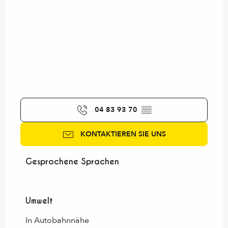
04 83 93 70
▒▒
KONTAKTIEREN SIE UNS
Gesprochene Sprachen
Gesprochene Sprachen
Umwelt
Umwelt
In Autobahnnähe