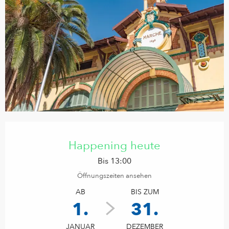
Öffnungszeiten & Kontaktdaten
Happening heute
Bis 13:00
Öffnungszeiten ansehen
AB
BIS ZUM
1.
31.
JANUAR
DEZEMBER