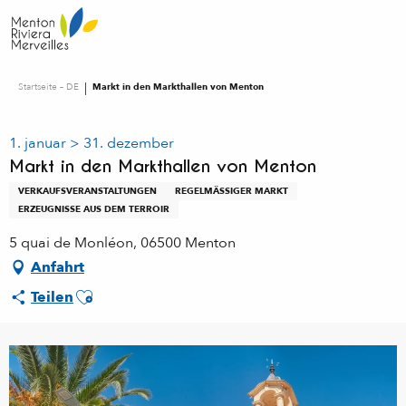
Aller
au
contenu
principal
Startseite – DE
Markt in den Markthallen von Menton
1. januar > 31. dezember
Markt in den Markthallen von Menton
VERKAUFSVERANSTALTUNGEN
REGELMÄSSIGER MARKT
ERZEUGNISSE AUS DEM TERROIR
5 quai de Monléon, 06500 Menton
Anfahrt
Ajouter aux favoris
Teilen