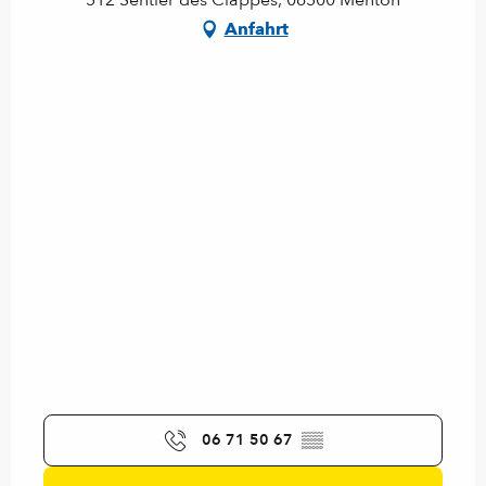
512 Sentier des Ciappes, 06500 Menton
Anfahrt
06 71 50 67
▒▒