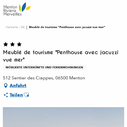
Aller
au
contenu
principal
Startseite – DE
Meublé de tourisme "Penthouse avec jacuzzi vue mer"
Meublé de tourisme "Penthouse avec jacuzzi
vue mer"
MÖBLIERTE UNTERKÜNFTE UND FERIENWOHNUNGEN
512 Sentier des Ciappes, 06500 Menton
Anfahrt
Ajouter aux favoris
Teilen