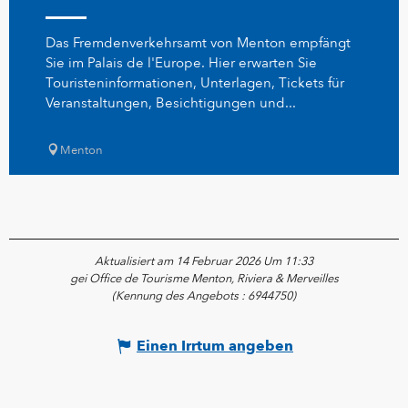
Das Fremdenverkehrsamt von Menton empfängt
Sie im Palais de l'Europe. Hier erwarten Sie
Touristeninformationen, Unterlagen, Tickets für
Veranstaltungen, Besichtigungen und...
Menton
Aktualisiert am 14 Februar 2026 Um 11:33
gei Office de Tourisme Menton, Riviera & Merveilles
(Kennung des Angebots :
6944750
)
Einen Irrtum angeben