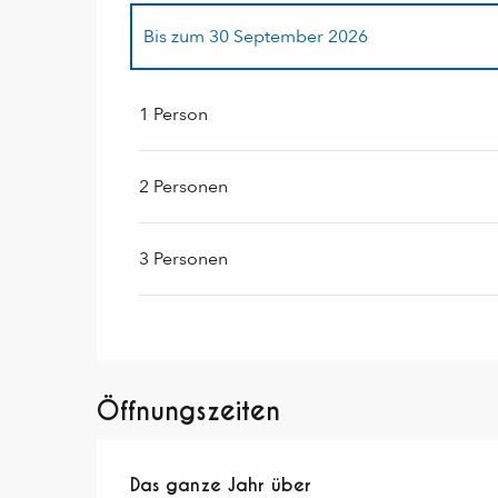
Bis zum
30 September 2026
ab
1 Oktober 2026
bis zum
31 März 2027
1 Person
2 Personen
3 Personen
Öffnungszeiten
Das ganze Jahr über
Das ganze Jahr über