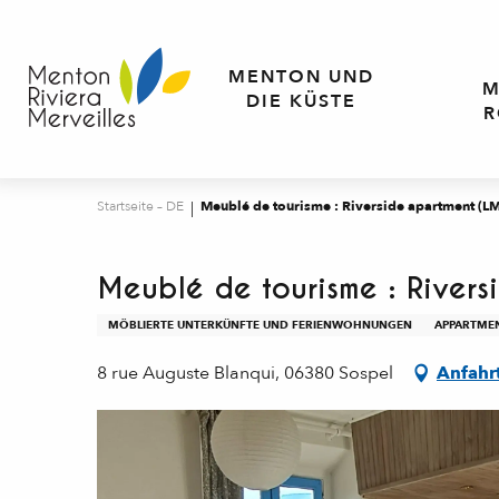
Aller
au
contenu
MENTON UND
M
principal
DIE KÜSTE
R
Startseite – DE
Meublé de tourisme : Riverside apartment (
Meublé de tourisme : River
MÖBLIERTE UNTERKÜNFTE UND FERIENWOHNUNGEN
APPARTME
8 rue Auguste Blanqui, 06380 Sospel
Anfahr