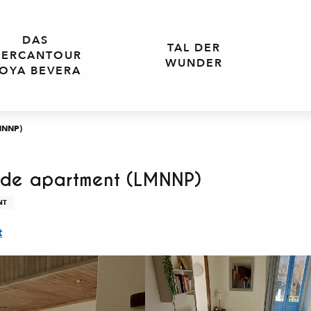
DAS
TAL DER
ERCANTOUR
WUNDER
OYA BEVERA
LMNNP)
side apartment (LMNNP)
NT
t