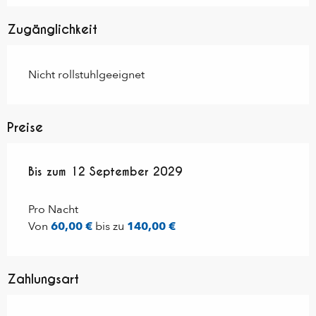
Zugänglichkeit
Nicht rollstuhlgeeignet
Preise
ab
Bis zum
1 Januar 2024
12 September 2029
bis zum
12 September 2029
Pro Nacht
Von
60,00 €
bis zu
140,00 €
Zahlungsart