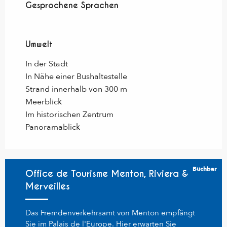
Gesprochene Sprachen
Gesprochene Sprachen
Umwelt
Umwelt
In der Stadt
In Nähe einer Bushaltestelle
Strand innerhalb von 300 m
Meerblick
Im historischen Zentrum
Panoramablick
Buchbar
Office de Tourisme Menton, Riviera &
Merveilles
Das Fremdenverkehrsamt von Menton empfängt
Sie im Palais de l'Europe. Hier erwarten Sie