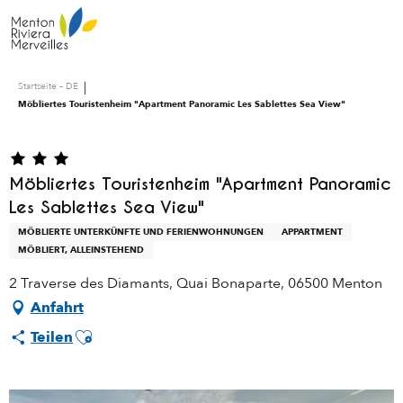
Aller
au
contenu
principal
Startseite – DE
Möbliertes Touristenheim "Apartment Panoramic Les Sablettes Sea View"
Möbliertes Touristenheim "Apartment Panoramic
Les Sablettes Sea View"
MÖBLIERTE UNTERKÜNFTE UND FERIENWOHNUNGEN
APPARTMENT
MÖBLIERT, ALLEINSTEHEND
2 Traverse des Diamants, Quai Bonaparte, 06500 Menton
Anfahrt
Ajouter aux favoris
Teilen