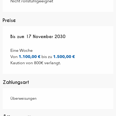
Nicht rollstuhlgeeignet
Preise
ab
Bis zum
1 Januar 2020
17 November 2030
bis zum
17 November 2030
Eine Woche
Von
1.100,00 €
bis zu
1.500,00 €
Kaution von 800€ verlangt.
Zahlungsart
Überweisungen