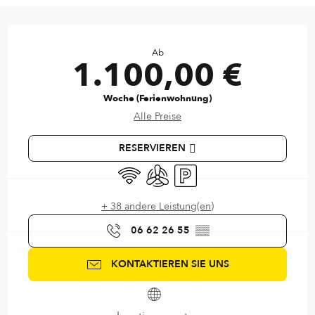
Öffnungszeiten & Kontaktdaten
Ab
1.100,00 €
Woche (Ferienwohnung)
Alle Preise
RESERVIEREN
Wi-Fi
Klimaanlage
Parkplatz
+ 38 andere Leistung(en)
06 62 26 55
▒▒
KONTAKTIEREN SIE UNS