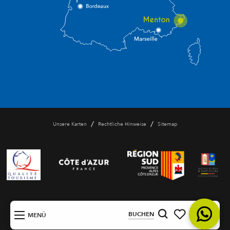
/
/
Unsere Karten
Rechtliche Hinweise
Sitemap
DE
BUCHEN
MENÜ
Suche