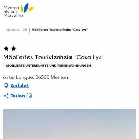
Aller
au
contenu
principal
Startseite – DE
Möbliertes Touristenheim "Casa Lys"
Möbliertes Touristenheim "Casa Lys"
MÖBLIERTE UNTERKÜNFTE UND FERIENWOHNUNGEN
6 rue Longue, 06500 Menton
Anfahrt
Ajouter aux favoris
Teilen