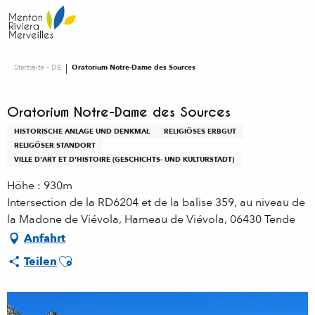
Aller
au
contenu
principal
Startseite – DE
Oratorium Notre-Dame des Sources
Oratorium Notre-Dame des Sources
HISTORISCHE ANLAGE UND DENKMAL
RELIGIÖSES ERBGUT
RELIGÖSER STANDORT
VILLE D'ART ET D'HISTOIRE (GESCHICHTS- UND KULTURSTADT)
Höhe : 930m
Intersection de la RD6204 et de la balise 359, au niveau de
la Madone de Viévola, Hameau de Viévola, 06430 Tende
Anfahrt
Ajouter aux favoris
Teilen