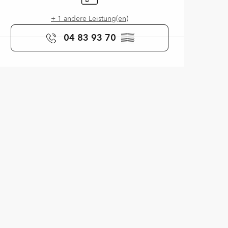
+ 1 andere Leistung(en)
04 83 93 70
▒▒