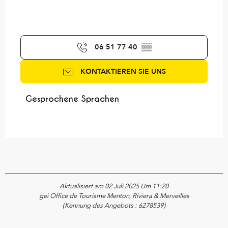
06 51 77 40
▒▒
KONTAKTIEREN SIE UNS
Gesprochene Sprachen
Gesprochene Sprachen
Aktualisiert am 02 Juli 2025 Um 11:20
gei Office de Tourisme Menton, Riviera & Merveilles
(Kennung des Angebots :
6278539
)