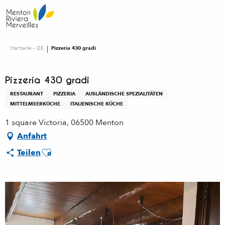
Aller
au
contenu
principal
Startseite – DE
Pizzeria 430 gradi
Pizzeria 430 gradi
RESTAURANT
PIZZERIA
AUSLÄNDISCHE SPEZIALITÄTEN
MITTELMEERKÜCHE
ITALIENISCHE KÜCHE
1 square Victoria, 06500 Menton
Anfahrt
Ajouter aux favoris
Teilen