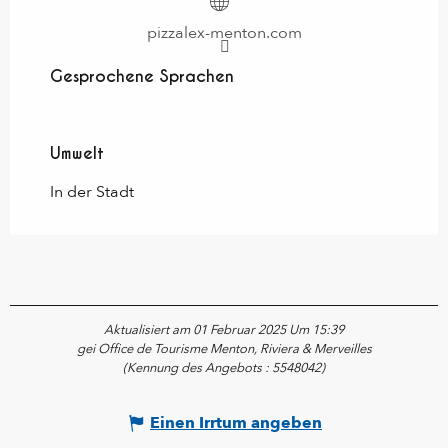
pizzalex-menton.com
Gesprochene Sprachen
Gesprochene Sprachen
Umwelt
Umwelt
In der Stadt
Aktualisiert am 01 Februar 2025 Um 15:39
gei Office de Tourisme Menton, Riviera & Merveilles
(Kennung des Angebots :
5548042
)
Einen Irrtum angeben