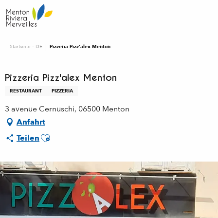
Aller
au
contenu
principal
Startseite – DE
Pizzeria Pizz'alex Menton
Pizzeria Pizz'alex Menton
RESTAURANT
PIZZERIA
3 avenue Cernuschi, 06500 Menton
Anfahrt
Ajouter aux favoris
Teilen