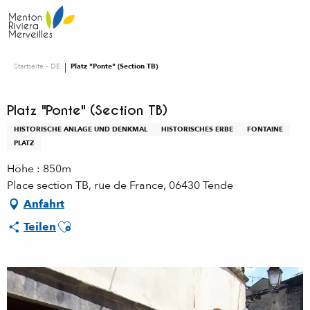
Aller
au
contenu
principal
Startseite – DE
Platz "Ponte" (Section TB)
Platz "Ponte" (Section TB)
HISTORISCHE ANLAGE UND DENKMAL
HISTORISCHES ERBE
FONTAINE
PLATZ
Höhe : 850m
Place section TB, rue de France, 06430 Tende
Anfahrt
Ajouter aux favoris
Teilen