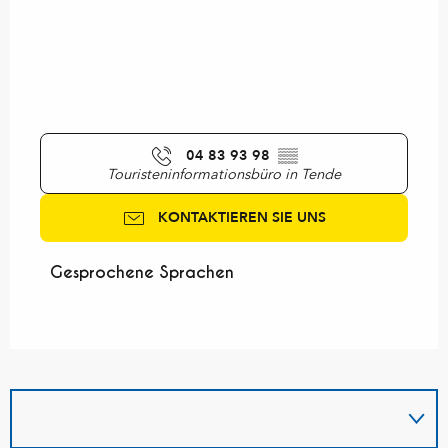
04 83 93 98
▒▒
Touristeninformationsbüro in Tende
KONTAKTIEREN SIE UNS
Gesprochene Sprachen
Gesprochene Sprachen