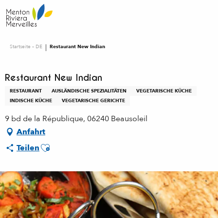
Aller
au
contenu
principal
Startseite – DE
Restaurant New Indian
Restaurant New Indian
RESTAURANT
AUSLÄNDISCHE SPEZIALITÄTEN
VEGETARISCHE KÜCHE
INDISCHE KÜCHE
VEGETARISCHE GERICHTE
9 bd de la République, 06240 Beausoleil
Anfahrt
Ajouter aux favoris
Teilen