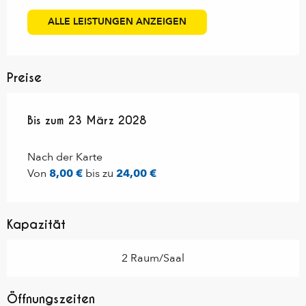
ALLE LEISTUNGEN ANZEIGEN
Preise
ab
Bis zum
23 März 2023
23 März 2028
bis zum
23 März 2028
Nach der Karte
Von
8,00 €
bis zu
24,00 €
Kapazität
2 Raum/Saal
Öffnungszeiten